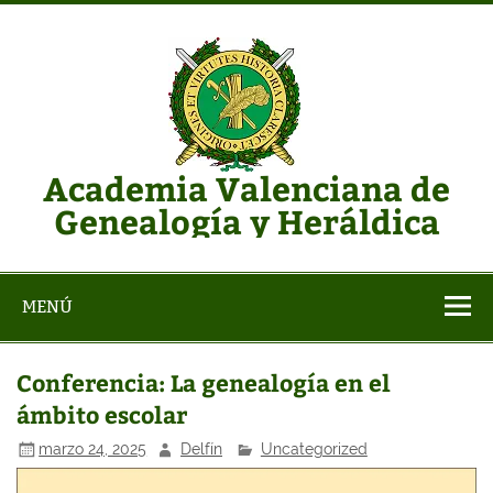
Saltar
al
contenido
Academia Valenciana de
Genealogía y Heráldica
Web de la AVGH
MENÚ
Conferencia: La genealogía en el
ámbito escolar
marzo 24, 2025
Delfín
Uncategorized