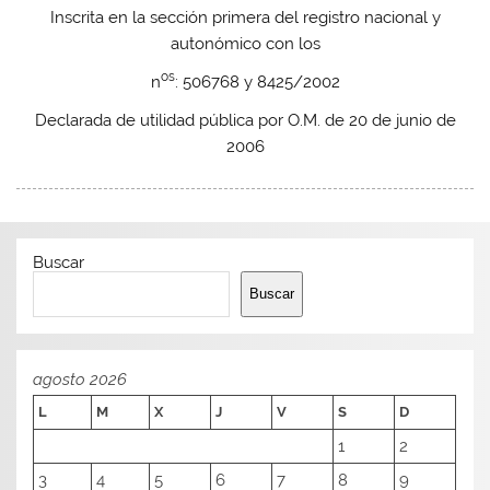
Inscrita en la sección primera del registro nacional y
autonómico con los
os
n
: 506768 y 8425/2002
Declarada de utilidad pública por O.M. de 20 de junio de
2006
Buscar
Buscar
agosto 2026
L
M
X
J
V
S
D
1
2
3
4
5
6
7
8
9