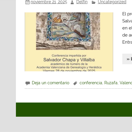
noviembre 21, 2025
Delfín
Uncategorized
El p
Salv
en el
de a
Entr
» 
Deja un comentario
conferencia
,
Ruzafa
,
Valenc