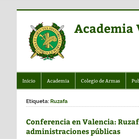
Saltar
al
contenido
Academia V
Web de la AVGH
Inicio
Academia
Colegio de Armas
Pub
Etiqueta:
Ruzafa
Conferencia en Valencia: Ruzafa
administraciones públicas