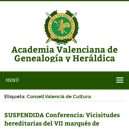
Saltar
al
contenido
Academia Valenciana de
Genealogía y Heráldica
Web de la AVGH
MENÚ
Etiqueta:
Consell Valencià de Cultura
SUSPENDIDA Conferencia: Vicisitudes
hereditarias del VII marqués de