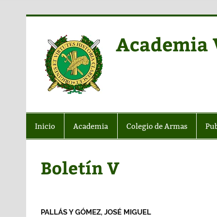
Saltar
al
contenido
Academia V
Web de la AVGH
Inicio
Academia
Colegio de Armas
Pub
Boletín V
PALLÁS Y GÓMEZ, JOSÉ MIGUEL