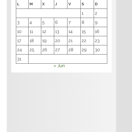
L
M
X
J
V
S
D
1
2
3
4
5
6
7
8
9
10
11
12
13
14
15
16
17
18
19
20
21
22
23
24
25
26
27
28
29
30
31
« Jun