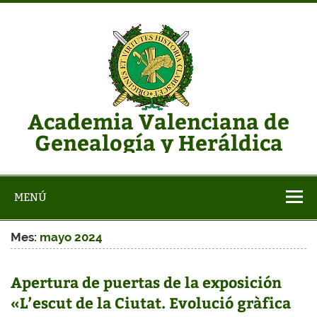
Saltar
al
contenido
Academia Valenciana de
Genealogía y Heráldica
Web de la AVGH
MENÚ
Mes:
mayo 2024
Apertura de puertas de la exposición
«L’escut de la Ciutat. Evolució gràfica