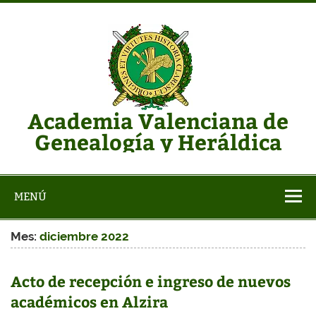
Saltar
al
contenido
Academia Valenciana de
Genealogía y Heráldica
Web de la AVGH
MENÚ
Mes:
diciembre 2022
Acto de recepción e ingreso de nuevos
académicos en Alzira